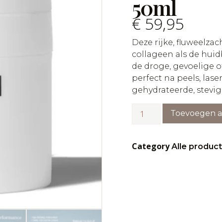
50ml
€
59,95
Deze rijke, fluweelzac
collageen als de huidb
de droge, gevoelige o
perfect na peels, lase
gehydrateerde, stevig
Toevoegen 
Category
Alle produc