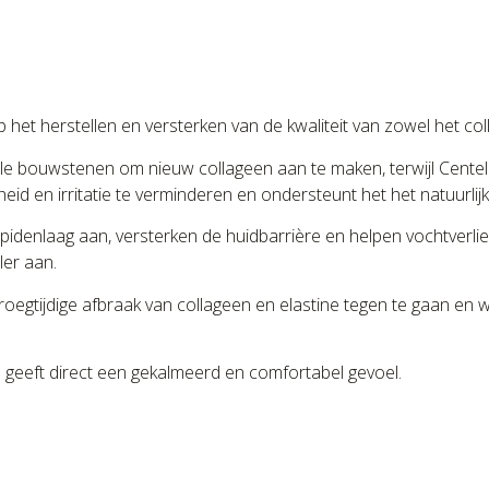
op het herstellen en versterken van de kwaliteit van zowel het col
e bouwstenen om nieuw collageen aan te maken, terwijl Centell
dheid en irritatie te verminderen en ondersteunt het het natuurli
lipidenlaag aan, versterken de huidbarrière en helpen vochtver
ler aan.
t vroegtijdige afbraak van collageen en elastine tegen te gaan 
 en geeft direct een gekalmeerd en comfortabel gevoel.