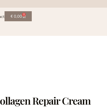
0
€
0,00
act
ollagen Repair Cream