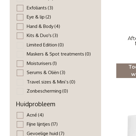
Exfoliants
(3)
Eye & lip
(2)
Hand & Body
(4)
Kits & Duo's
(3)
Aft
Limited Edition
(0)
Maskers & Spot treatments
(0)
Moisturisers
(1)
To
Serums & Oliën
(3)
w
Travel sizes & Mini’s
(0)
Zonbescherming
(0)
Huidprobleem
Acné
(4)
Fijne lijntjes
(17)
Gevoelige huid
(7)