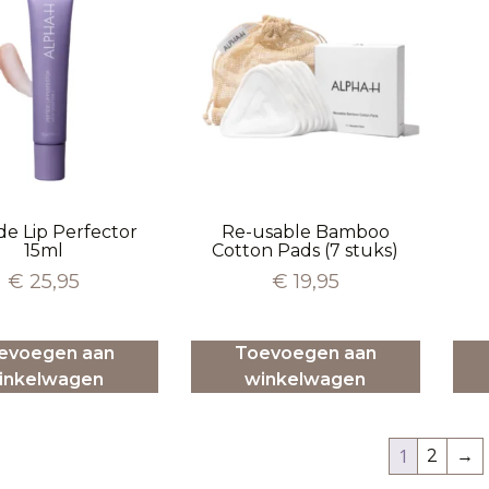
de Lip Perfector
Re-usable Bamboo
15ml
Cotton Pads (7 stuks)
€
25,95
€
19,95
evoegen aan
Toevoegen aan
inkelwagen
winkelwagen
1
2
→