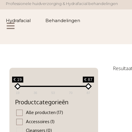
Professionele huidverzorging & Hydrafacial behandelingen
Hydrafacial
Behandelingen
Resultaa
€ 19
€ 87
19
36
53
70
87
Productcategorieën
Alle producten
(17)
Accessoires
(1)
Cleansers
(0)