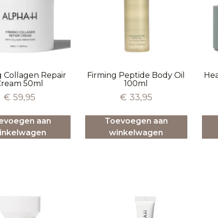
g Collagen Repair
Firming Peptide Body Oil
Hea
Cream 50ml
100ml
€
59,95
€
33,95
evoegen aan
Toevoegen aan
inkelwagen
winkelwagen