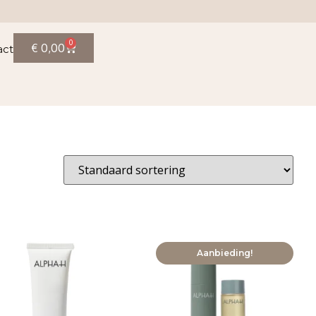
0
€
0,00
act
Aanbieding!