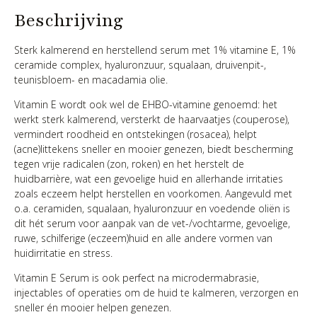
Beschrijving
Sterk kalmerend en herstellend serum met 1% vitamine E, 1%
ceramide complex, hyaluronzuur, squalaan, druivenpit-,
teunisbloem- en macadamia olie.
Vitamin E wordt ook wel de EHBO-vitamine genoemd: het
werkt sterk kalmerend, versterkt de haarvaatjes (couperose),
vermindert roodheid en ontstekingen (rosacea), helpt
(acne)littekens sneller en mooier genezen, biedt bescherming
tegen vrije radicalen (zon, roken) en het herstelt de
huidbarrière, wat een gevoelige huid en allerhande irritaties
zoals eczeem helpt herstellen en voorkomen. Aangevuld met
o.a. ceramiden, squalaan, hyaluronzuur en voedende oliën is
dit hét serum voor aanpak van de vet-/vochtarme, gevoelige,
ruwe, schilferige (eczeem)huid en alle andere vormen van
huidirritatie en stress.
Vitamin E Serum is ook perfect na microdermabrasie,
injectables of operaties om de huid te kalmeren, verzorgen en
sneller én mooier helpen genezen.