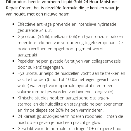
Dit product heette voorheen Liquid Gold 24 Hour Moisture
Repair Cream, het is dezelfde formule die je kent en waar je
van houdt, met een nieuwe naam.
Effectieve anti-age preventie en intensieve hydratatie
gedurende 24 uur.
Glycolzuur (3.5%), melkzuur (2%) en hyaluronzuur pakken
meerdere tekenen van veroudering tegelijkertijd aan. De
porien verfijnen en opgehoopt pigment wordt
aangepakt.
Peptiden helpen glycatie (verstijven van collageenvezels
door suikers) tegengaan.
Hyaluronzuur helpt de huidcellen vocht aan te trekken en
vast te houden (bindt tot 1000x het eigen gewicht aan
water) wat zorgt voor optimale hydratatie en meer
volume (rimpeltjes worden van binnenuit opgevuld).
Klinische studies hebben aangetoond dat argan-
stamcellen de huiddikte en stevigheid helpen toenemen
en rimpeldiepte tot 26% helpen verminderen.
24-karaat goudvlokjes verminderen roodheid, lichten de
huid op en geven je huid een prachtige glow.
Geschikt voor de normale tot droge 40+ of rijpere huid.