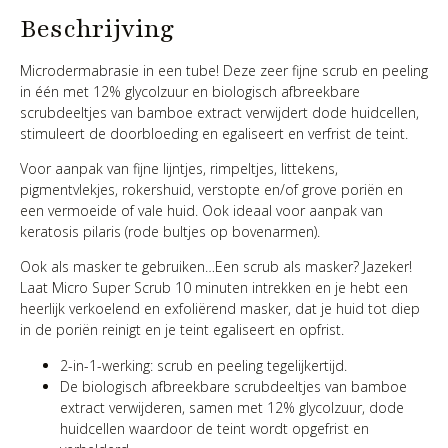
Beschrijving
Microdermabrasie in een tube! Deze zeer fijne scrub en peeling
in één met 12% glycolzuur en biologisch afbreekbare
scrubdeeltjes van bamboe extract verwijdert dode huidcellen,
stimuleert de doorbloeding en egaliseert en verfrist de teint.
Voor aanpak van fijne lijntjes, rimpeltjes, littekens,
pigmentvlekjes, rokershuid, verstopte en/of grove poriën en
een vermoeide of vale huid. Ook ideaal voor aanpak van
keratosis pilaris (rode bultjes op bovenarmen).
Ook als masker te gebruiken…Een scrub als masker? Jazeker!
Laat Micro Super Scrub 10 minuten intrekken en je hebt een
heerlijk verkoelend en exfoliërend masker, dat je huid tot diep
in de poriën reinigt en je teint egaliseert en opfrist.
2-in-1-werking: scrub en peeling tegelijkertijd.
De biologisch afbreekbare scrubdeeltjes van bamboe
extract verwijderen, samen met 12% glycolzuur, dode
huidcellen waardoor de teint wordt opgefrist en