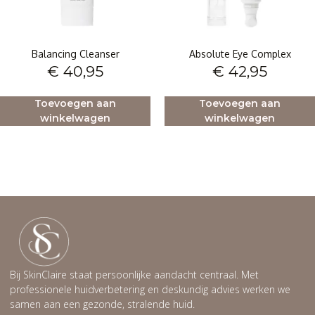
Balancing Cleanser
Absolute Eye Complex
€
40,95
€
42,95
Toevoegen aan
Toevoegen aan
winkelwagen
winkelwagen
Bij SkinClaire staat persoonlijke aandacht centraal. Met
professionele huidverbetering en deskundig advies werken we
samen aan een gezonde, stralende huid.