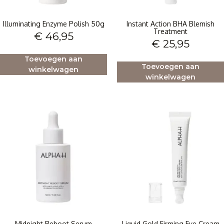
Illuminating Enzyme Polish 50g
Instant Action BHA Blemish
Treatment
€
46,95
€
25,95
Toevoegen aan
Toevoegen aan
winkelwagen
winkelwagen
Midnight Reboot Serum
Liquid Gold Firming Eye Cream