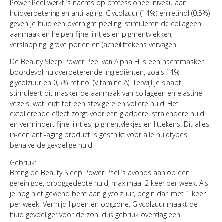
Power Peel werkt ’s nachts op professioneel niveau aan
huidverbetering en anti-aging. Glycolzuur (14%) en retinol (0.5%)
geven je huid een overnight peeling, stimuleren de collageen
aanmaak en helpen fijne lijntjes en pigmentvlekken,
verslapping, grove poriën en (acne)littekens vervagen.
De Beauty Sleep Power Peel van Alpha H is een nachtmasker
boordevol huidverbeterende ingrediënten, zoals 14%
glycolzuur en 0,5% retinol (Vitamine A). Terwijl je slaapt,
stimuleert dit masker de aanmaak van collageen en elastine
vezels, wat leidt tot een stevigere en vollere huid. Het
exfoliërende effect zorgt voor een gladdere, stralendere huid
en vermindert fijne lijntjes, pigmentvlekjes en littekens. Dit alles-
in-één anti-aging product is geschikt voor alle huidtypes,
behalve de gevoelige huid.
Gebruik:
Breng de Beauty Sleep Power Peel ’s avonds aan op een
gereinigde, drooggedepte huid, maximaal 2 keer per week. Als
je nog niet gewend bent aan glycolzuur, begin dan met 1 keer
per week. Vermijd lippen en oogzone. Glycolzuur maakt de
huid gevoeliger voor de zon, dus gebruik overdag een