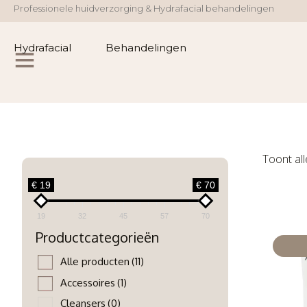
Professionele huidverzorging & Hydrafacial behandelingen
Hydrafacial
Behandelingen
Toont all
€ 19
€ 70
19
32
45
57
70
Productcategorieën
Alle producten
(11)
Accessoires
(1)
Cleansers
(0)