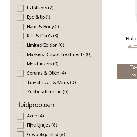
Exfoliants
(2)
Eye & lip
(1)
Hand & Body
(1)
Kits & Duo's
(3)
Bala
Limited Edition
(0)
€
7
Maskers & Spot treatments
(0)
Moisturisers
(0)
To
Serums & Oliën
(4)
w
Travel sizes & Mini’s
(0)
Zonbescherming
(0)
Huidprobleem
Acné
(4)
Fijne lijntjes
(8)
Gevoelige huid
(8)