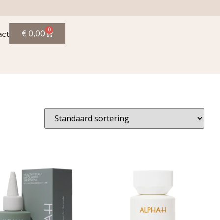
0
€
0,00
act