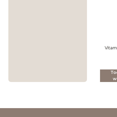
Vitam
To
w