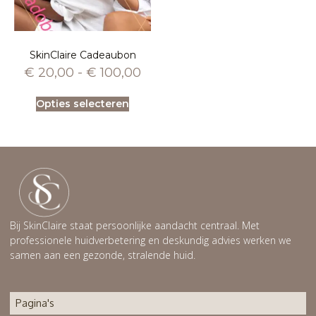
SkinClaire Cadeaubon
€
20,00
-
€
100,00
Opties selecteren
Bij SkinClaire staat persoonlijke aandacht centraal. Met
professionele huidverbetering en deskundig advies werken we
samen aan een gezonde, stralende huid.
Pagina's