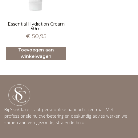
Essential Hydration Cream
50ml
€
50,95
Toevoegen aan
winkelwagen
Bij SkinClaire staat persoonlijke aandacht centraal. Met
professionele huidverbetering en deskundig advies werken we
samen aan een gezonde, stralende huid.