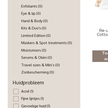
Exfoliants
(0)
Eye & lip
(0)
Hand & Body
(0)
Kits & Duo's
(0)
Re-
Cotto
Limited Edition
(0)
Maskers & Spot treatments
(0)
Moisturisers
(0)
To
Serums & Oliën
(0)
w
Travel sizes & Mini’s
(0)
Zonbescherming
(0)
Huidprobleem
Acné
(1)
Fijne lijntjes
(1)
Gevoelige huid
(1)