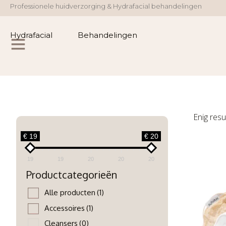
Professionele huidverzorging & Hydrafacial behandelingen
Hydrafacial
Behandelingen
Enig resu
€ 19
€ 20
19
19
20
20
20
Productcategorieën
Alle producten
(1)
Accessoires
(1)
Cleansers
(0)