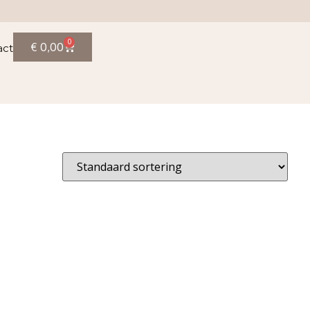
0
€
0,00
act